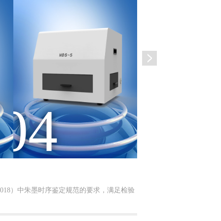
04
05
3-2018）中朱墨时序鉴定规范的要求，满足检验
产品通过显微放大图像，
荧光，通过视频显示