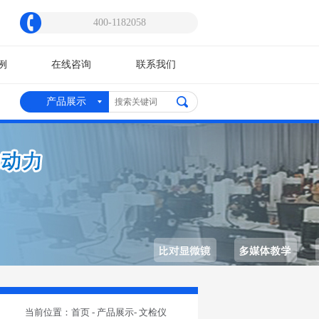
400-1182058
例
在线咨询
联系我们
产品展示
当前位置：
首页
-
产品展示
-
文检仪