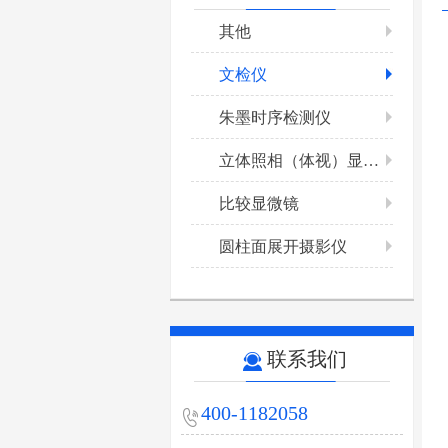
其他
文检仪
朱墨时序检测仪
立体照相（体视）显微镜
比较显微镜
圆柱面展开摄影仪
联系我们
400-1182058