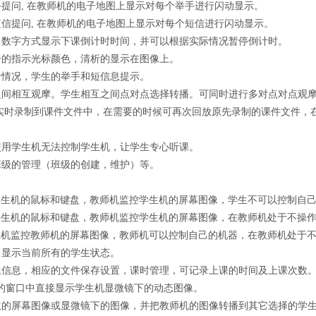
提问, 在教师机的电子地图上显示对每个举手进行闪动显示。
信提问, 在教师机的电子地图上显示对每个短信进行闪动显示。
数字方式显示下课倒计时时间，并可以根据实际情况暂停倒计时。
的指示光标颜色，清析的显示在图像上。
情况，学生的举手和短信息提示。
间相互观摩。学生相互之间点对点选择转播。可同时进行多对点对点观
实时录制到课件文件中，在需要的时候可再次回放原先录制的课件文件，在
用学生机无法控制学生机，让学生专心听课。
级的管理（班级的创建，维护）等。
生机的鼠标和键盘，教师机监控学生机的屏幕图像，学生不可以控制自己
机的鼠标和键盘，教师机监控学生机的屏幕图像，在教师机处于不操作
监控教师机的屏幕图像，教师机可以控制自己的机器，在教师机处于不
显示当前所有的学生状态。
信息，相应的文件保存设置，课时管理，可记录上课的时间及上课次数
窗口中直接显示学生机显微镜下的动态图像。
的屏幕图像或显微镜下的图像，并把教师机的图像转播到其它选择的学